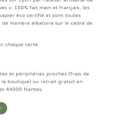
ées sur Lyon par l’atelier artisanal de
es ». 100% fait main et français, les
apier éco certifié et sont toutes
 de manière aléatoire sur le cadre de
c chaque carte.
tes et périphéries proches (frais de
 la boutique) ou retrait gratuit en
st 44000 Nantes.
r