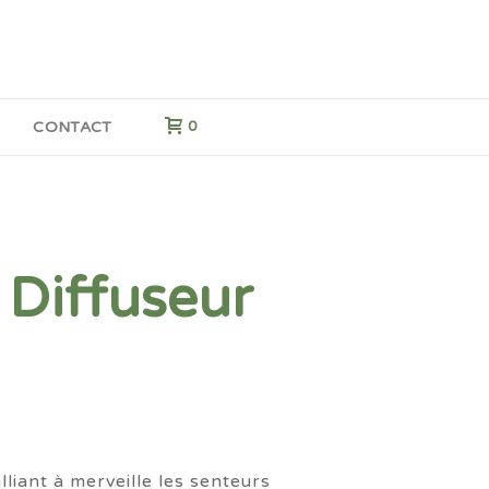
G
CONTACT
0
 Diffuseur
ge
C
lliant à merveille les senteurs
 :