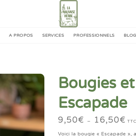
A PROPOS
SERVICES
PROFESSIONNELS
BLO
Bougies et
Escapade
9,50
€
16,50
€
Pla
–
TT
de
Voici la bougie « Escapade », a
prix