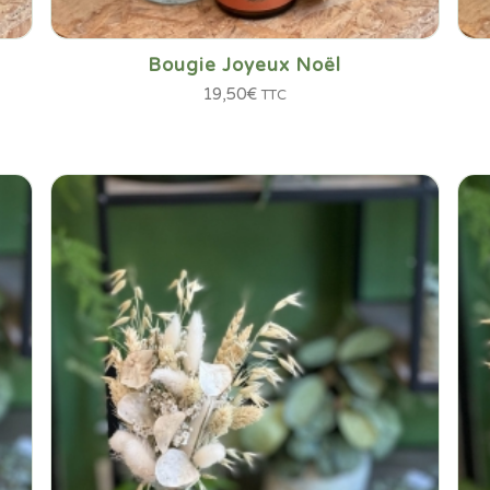
Bougie Joyeux Noël
19,50
€
TTC