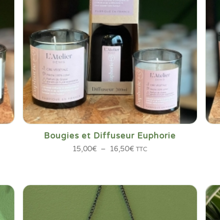
Bougies et Diffuseur Euphorie
Plage
15,00
€
–
16,50
€
TTC
de
prix :
15,00€
à
16,50€