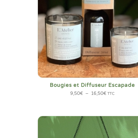
Bougies et Diffuseur Escapade
Plage
9,50
€
–
16,50
€
TTC
de
prix :
9,50€
à
16,50€