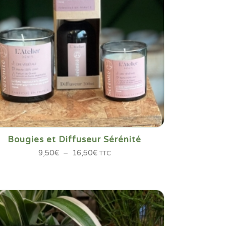
Bougies et Diffuseur Sérénité
Plage
9,50
€
–
16,50
€
TTC
de
prix :
9,50€
à
16,50€