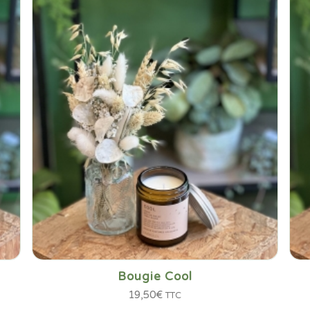
Bougie Cool
19,50
€
TTC