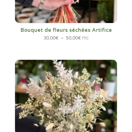
Bouquet de fleurs séchées Artifice
Plage
30,00
€
–
50,00
€
TTC
de
prix :
30,00€
à
50,00€