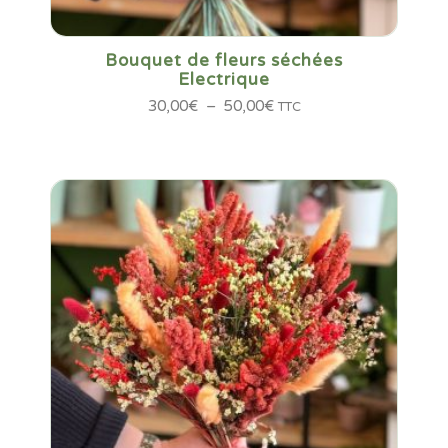
Bouquet de fleurs séchées
Electrique
Plage
30,00
€
–
50,00
€
TTC
de
prix :
30,00€
à
50,00€