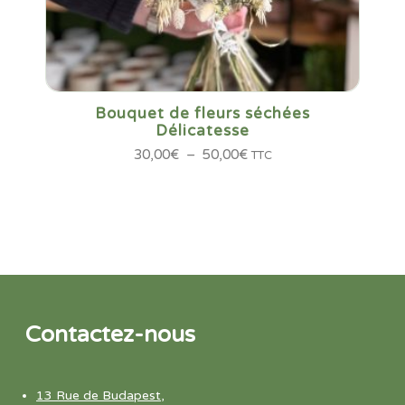
Bouquet de fleurs séchées
Délicatesse
Plage
30,00
€
–
50,00
€
TTC
de
prix :
30,00€
à
50,00€
Contactez-nous
13 Rue de Budapest,