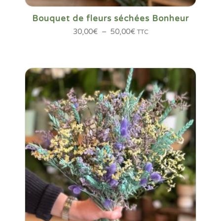
Bouquet de fleurs séchées Bonheur
Plage
30,00
€
–
50,00
€
TTC
de
prix :
30,00€
à
50,00€