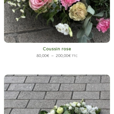
Coussin rose
Plage
80,00
€
–
200,00
€
TTC
de
prix :
80,00€
à
200,00€