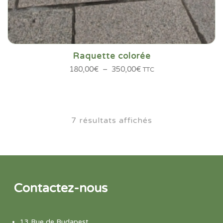
Raquette colorée
Plage
180,00
€
–
350,00
€
TTC
de
prix :
180,00€
à
7 résultats affichés
350,00€
Contactez-nous
13 Rue de Budapest,