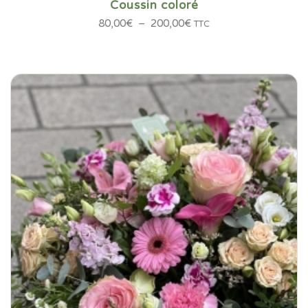
Coussin coloré
Plage
80,00
€
–
200,00
€
TTC
de
prix :
80,00€
à
200,00€