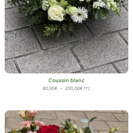
Coussin blanc
Plage
80,00
€
–
200,00
€
TTC
de
prix :
80,00€
à
200,00€