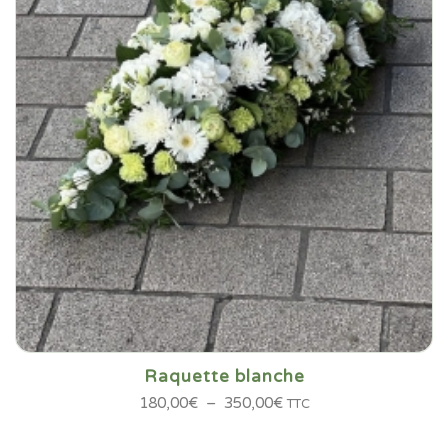
Raquette blanche
Plage
180,00
€
–
350,00
€
TTC
de
prix :