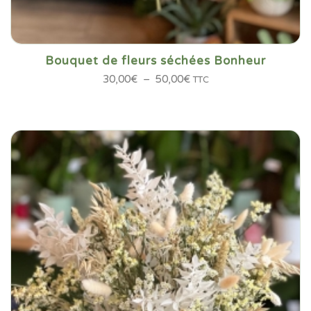
Bouquet de fleurs séchées Bonheur
Plage
30,00
€
–
50,00
€
TTC
de
prix :
30,00€
à
50,00€