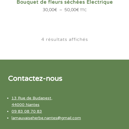
Bouquet de fleurs séchées Electrique
Plage
30,00
€
–
50,00
€
TTC
de
prix :
30,00€
à
4 résultats affichés
50,00€
Contactez-nous
13 Rue de Budapest,
44000 Nantes
09 83 08 70 83
lamauvaiseherbe.nantes@gmail.com