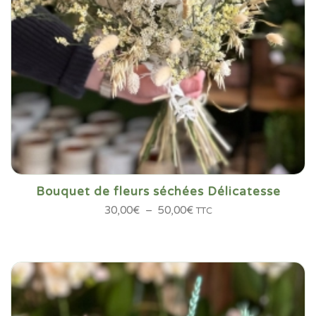
Bouquet de fleurs séchées Délicatesse
Plage
30,00
€
–
50,00
€
TTC
de
prix :
30,00€
à
50,00€