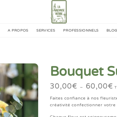
A PROPOS
SERVICES
PROFESSIONNELS
BLO
Bouquet S
30,00
€
60,00
€
P
–
d
Faites confiance à nos fleuriste
pr
créativité confectionner votre
3
à