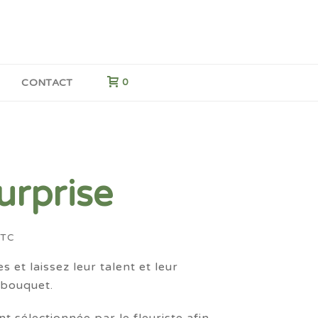
G
CONTACT
0
urprise
lage
TTC
e
s et laissez leur talent et leur
ix :
 bouquet.
0,00€