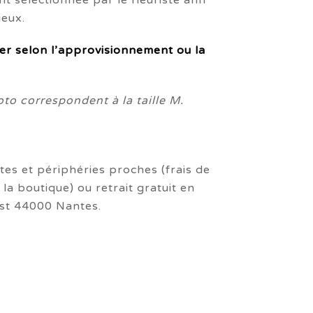
 sélectionnée par le fleuriste afin
0,00€
ieux.
er selon l’approvisionnement ou la
o correspondent à la taille M.
tes et périphéries proches (frais de
 la boutique) ou retrait gratuit en
st 44000 Nantes.